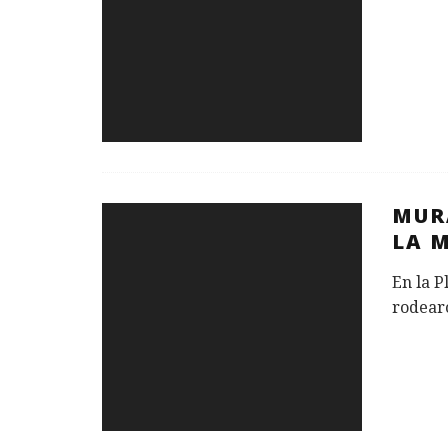
MURA
LA 
En la P
rodearo