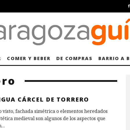
R
COMER Y BEBER
DE COMPRAS
BARRIO A 
ero
IGUA CÁRCEL DE TORRERO
o visto, fachada simétrica o elementos heredados
stética medieval son algunos de los aspectos que
n
...