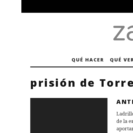
QUÉ HACER
QUÉ VE
prisión de Torr
ANT
Ladrill
de la e
aporta