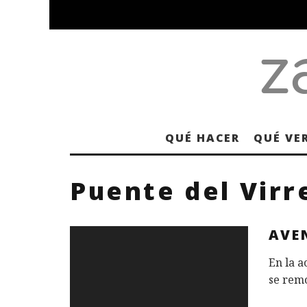
QUÉ HACER
QUÉ VE
Puente del Virr
AVE
En la a
se remo