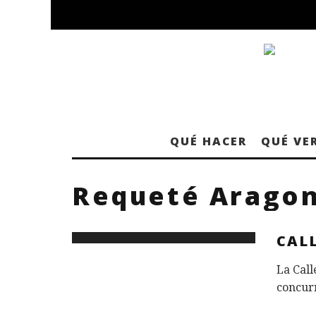
QUÉ HACER
QUÉ VE
Requeté Arago
CAL
La Call
concurr