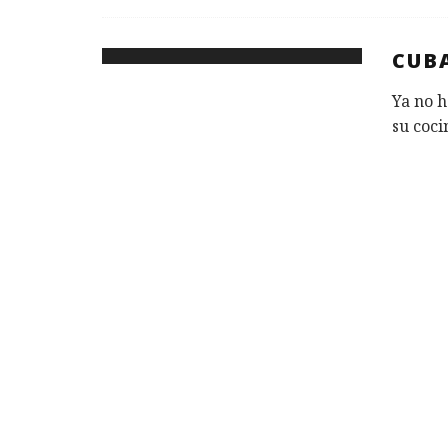
CUB
Ya no h
su coci