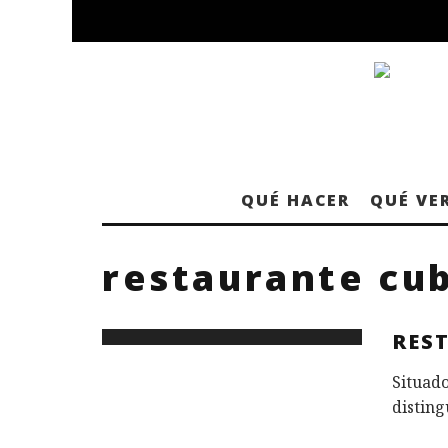
QUÉ HACER
QUÉ VE
restaurante cu
RES
Situado
disting