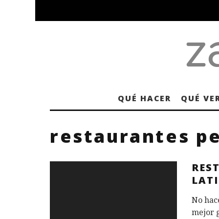
QUÉ HACER
QUÉ VE
restaurantes p
RES
LAT
No hace
mejor 