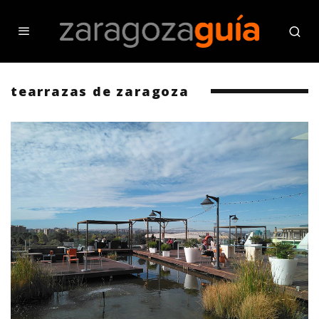
tearrazas de zaragoza