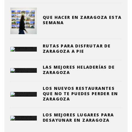
QUE HACER EN ZARAGOZA ESTA
SEMANA
RUTAS PARA DISFRUTAR DE
ZARAGOZA A PIE
LAS MEJORES HELADERÍAS DE
ZARAGOZA
LOS NUEVOS RESTAURANTES
QUE NO TE PUEDES PERDER EN
ZARAGOZA
LOS MEJORES LUGARES PARA
DESAYUNAR EN ZARAGOZA