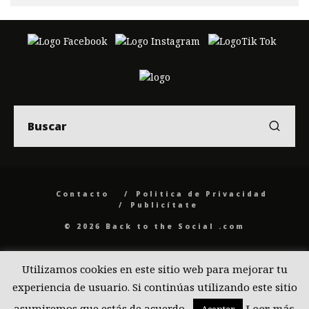
Contacto
Politica de Privacidad
Publicítate
© 2026 Back to the Social .com
Utilizamos cookies en este sitio web para mejorar tu
experiencia de usuario. Si continúas utilizando este sitio
asumiremos que estás de acuerdo.
Leer más