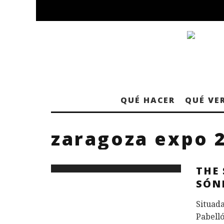
QUÉ HACER
QUÉ VE
zaragoza expo 2
THE 
SÓN
Situada
Pabelló