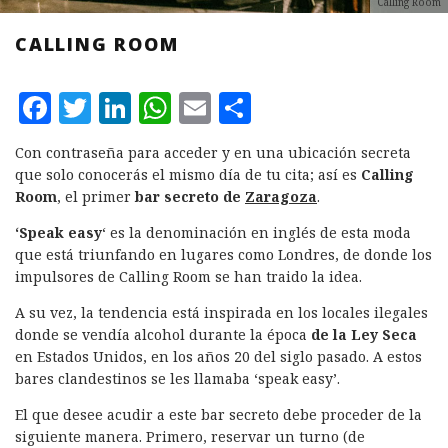
Calling Room
CALLING ROOM
F
T
L
W
E
C
a
w
i
h
m
o
Con contraseña para acceder y en una ubicación secreta
c
it
n
at
ai
m
que solo conocerás el mismo día de tu cita; así es
Calling
e
te
k
s
l
p
Room
, el primer
bar secreto de
Zaragoza
.
b
r
e
A
a
‘Speak easy
‘ es la denominación en inglés de esta moda
que está triunfando en lugares como Londres, de donde los
o
d
p
rt
impulsores de Calling Room se han traido la idea.
o
I
p
ir
A su vez, la tendencia está inspirada en los locales ilegales
k
n
donde se vendía alcohol durante la época
de la Ley Seca
en Estados Unidos, en los años 20 del siglo pasado. A estos
bares clandestinos se les llamaba ‘speak easy’.
El que desee acudir a este bar secreto debe proceder de la
siguiente manera. Primero, reservar un turno (de