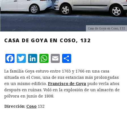
Casa de Goya en Coso, 132
CASA DE GOYA EN COSO, 132
F
T
L
W
E
C
a
w
i
h
m
o
La familia Goya estuvo entre 1763 y 1766 en una casa
c
it
n
at
ai
m
situada en el Coso, una de sus estancias más prolongadas
e
te
k
s
l
p
en un mismo edificio.
Francisco de Goya
pudo verla años
después en ruinas. Voló en la explosión de un almacén de
b
r
e
A
a
pólvora en junio de 1808.
o
d
p
rt
Dirección
:
Coso
132
o
I
p
ir
k
n