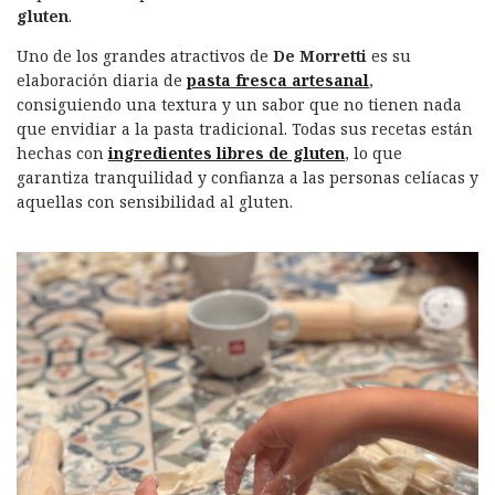
gluten
.
o
I
p
ir
k
n
Uno de los grandes atractivos de
De Morretti
es su
elaboración diaria de
pasta fresca artesanal
,
consiguiendo una textura y un sabor que no tienen nada
que envidiar a la pasta tradicional. Todas sus recetas están
hechas con
ingredientes libres de gluten
, lo que
garantiza tranquilidad y confianza a las personas celíacas y
aquellas con sensibilidad al gluten.