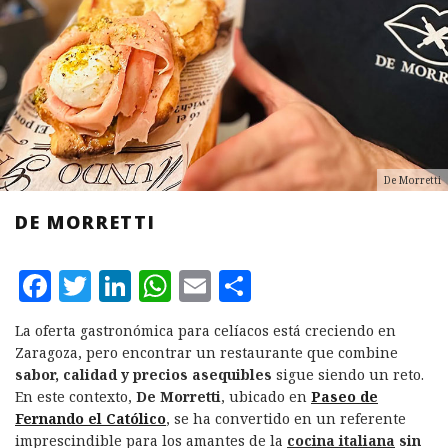
De Morretti
DE MORRETTI
F
T
L
W
E
C
a
w
i
h
m
o
La oferta gastronómica para celíacos está creciendo en
c
it
n
at
ai
m
Zaragoza, pero encontrar un restaurante que combine
e
te
k
s
l
p
sabor, calidad y precios asequibles
sigue siendo un reto.
En este contexto,
De Morretti
, ubicado en
Paseo de
b
r
e
A
a
Fernando el Católico
, se ha convertido en un referente
o
d
p
rt
imprescindible para los amantes de la
cocina italiana
sin