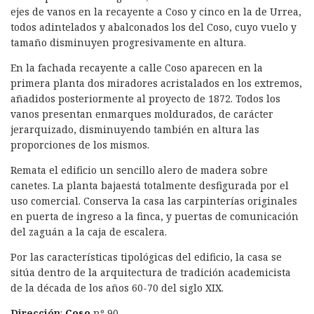
k
n
ejes de vanos en la recayente a Coso y cinco en la de Urrea,
todos adintelados y abalconados los del Coso, cuyo vuelo y
tamaño disminuyen progresivamente en altura.
En la fachada recayente a calle Coso aparecen en la
primera planta dos miradores acristalados en los extremos,
añadidos posteriormente al proyecto de 1872. Todos los
vanos presentan enmarques moldurados, de carácter
jerarquizado, disminuyendo también en altura las
proporciones de los mismos.
Remata el edificio un sencillo alero de madera sobre
canetes. La planta bajaestá totalmente desfigurada por el
uso comercial. Conserva la casa las carpinterías originales
en puerta de ingreso a la finca, y puertas de comunicación
del zaguán a la caja de escalera.
Por las características tipológicas del edificio, la casa se
sitúa dentro de la arquitectura de tradición academicista
de la década de los años 60-70 del siglo XIX.
Dirección
:
Coso
nº 90