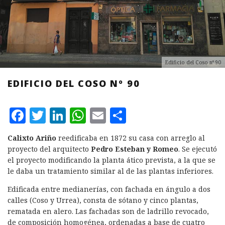
Edificio del Coso nº 90
EDIFICIO DEL COSO Nº 90
F
T
L
W
E
C
a
w
i
h
m
o
Calixto Ariño
reedificaba en 1872 su casa con arreglo al
c
it
n
at
ai
m
proyecto del arquitecto
Pedro Esteban y Romeo
. Se ejecutó
e
te
k
s
l
p
el proyecto modificando la planta ático prevista, a la que se
le daba un tratamiento similar al de las plantas inferiores.
b
r
e
A
a
Edificada entre medianerías, con fachada en ángulo a dos
o
d
p
rt
calles (Coso y Urrea), consta de sótano y cinco plantas,
o
I
p
ir
rematada en alero. Las fachadas son de ladrillo revocado,
de composición homogénea, ordenadas a base de cuatro