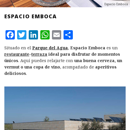
Espacio Emboca
ESPACIO EMBOCA
F
T
L
W
E
C
a
w
i
h
m
o
Situado en el
Parque del Agua
,
Espacio Emboca
es un
c
it
n
at
ai
m
restaurante
–
terraza
ideal para disfrutar de momentos
e
te
k
s
l
p
únicos
. Aquí puedes relajarte con
una buena cerveza, un
vermut o una copa de vino
, acompañado de
aperitivos
b
r
e
A
a
deliciosos
.
o
d
p
rt
o
I
p
ir
k
n