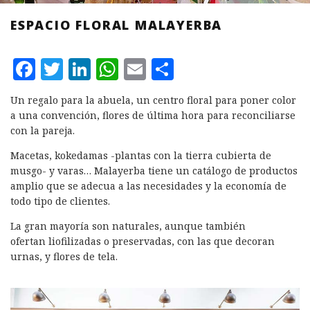
ESPACIO FLORAL MALAYERBA
F
T
L
W
E
C
a
w
i
h
m
o
Un regalo para la abuela, un centro floral para poner color
c
it
n
at
ai
m
a una convención, flores de última hora para reconciliarse
e
te
k
s
l
p
con la pareja.
b
r
e
A
a
Macetas, kokedamas -plantas con la tierra cubierta de
musgo- y varas… Malayerba tiene un catálogo de productos
o
d
p
rt
amplio que se adecua a las necesidades y la economía de
o
I
p
ir
todo tipo de clientes.
k
n
La gran mayoría son naturales, aunque también
ofertan liofilizadas o preservadas, con las que decoran
urnas, y flores de tela.