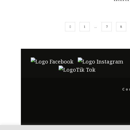
1
…
7
8
Co