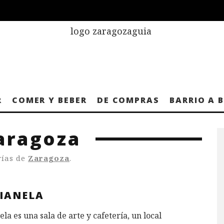
R
COMER Y BEBER
DE COMPRAS
BARRIO A 
aragoza
rías de
Zaragoza
.
IANELA
la es una sala de arte y cafetería, un local