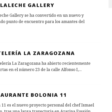
LALECHE GALLERY
che Gallery se ha convertido en un nuevo y
ado punto de encuentro para los amantes del
TELERÍA LA ZARAGOZANA
telería La Zaragozana ha abierto recientemente
rtas en el número 23 de la calle Alfonso I,
...
TAURANTE BOLONIA 11
 11 es el nuevo proyecto personal del chef Ismael
, tras una larga trayectoria en Azarina Fussión.
...