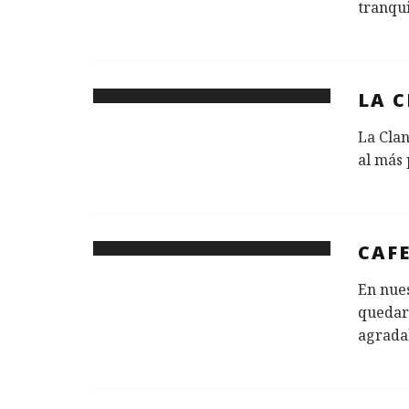
tranqui
LA 
La Clan
al más 
CAF
En nues
quedar
agradab