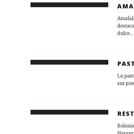
AMA
Amalale
destac
dulce
...
PAS
La pas
sus pue
RES
Bolonia
Herrero