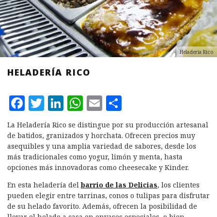
Heladería Rico
HELADERÍA RICO
F
T
L
W
E
C
a
w
i
h
m
o
La Heladería Rico se distingue por su producción artesanal
c
it
n
at
ai
m
de batidos, granizados y horchata. Ofrecen precios muy
e
te
k
s
l
p
asequibles y una amplia variedad de sabores, desde los
más tradicionales como yogur, limón y menta, hasta
b
r
e
A
a
opciones más innovadoras como cheesecake y Kinder.
o
d
p
rt
En esta heladería del
barrio de las Delicias
, los clientes
o
I
p
ir
pueden elegir entre tarrinas, conos o tulipas para disfrutar
k
n
de su helado favorito. Además, ofrecen la posibilidad de
llevar el helado a casa en envases especiales, o bien,