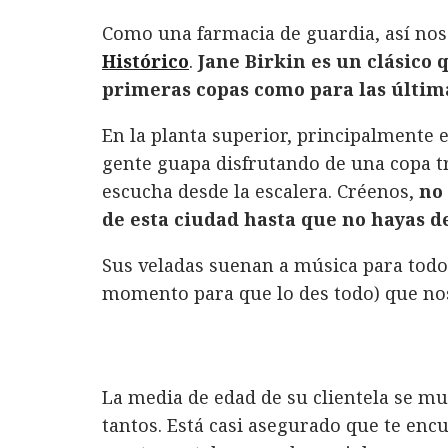
a
w
i
h
m
o
Como una farmacia de guardia, así nos 
c
it
n
at
ai
m
Histórico
.
Jane Birkin es un clásico 
e
te
k
s
l
p
primeras copas como para las últim
b
r
e
A
a
o
d
p
rt
En la planta superior, principalmente 
gente guapa disfrutando de una copa tr
o
I
p
ir
escucha desde la escalera. Créenos,
no 
k
n
de esta ciudad hasta que no hayas d
Sus veladas suenan a música para todo
momento para que lo des todo) que nos
La media de edad de su clientela se mue
tantos. Está casi asegurado que te enc