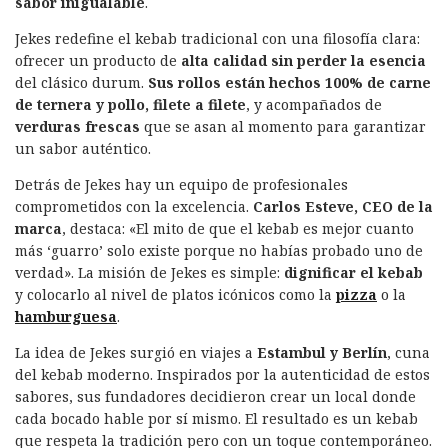
o
d
p
rt
sabor inigualable
.
o
I
p
ir
Jekes redefine el kebab tradicional con una filosofía clara:
k
n
ofrecer un producto de
alta calidad sin perder la esencia
del clásico durum.
Sus rollos están hechos 100% de carne
de ternera y pollo, filete a filete
, y acompañados de
verduras frescas
que se asan al momento para garantizar
un sabor auténtico.
Detrás de Jekes hay un equipo de profesionales
comprometidos con la excelencia.
Carlos Esteve, CEO de la
marca
, destaca: «El mito de que el kebab es mejor cuanto
más ‘guarro’ solo existe porque no habías probado uno de
verdad». La misión de Jekes es simple:
dignificar el kebab
y colocarlo al nivel de platos icónicos como la
pizza
o la
hamburguesa
.
La idea de Jekes surgió en viajes a
Estambul y Berlín
, cuna
del kebab moderno. Inspirados por la autenticidad de estos
sabores, sus fundadores decidieron crear un local donde
cada bocado hable por sí mismo. El resultado es un kebab
que respeta la tradición pero con un toque contemporáneo.