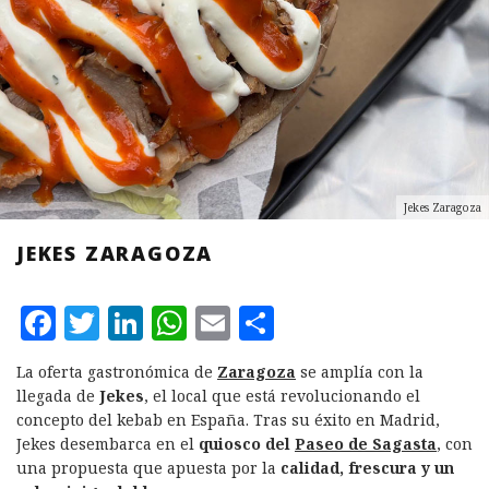
Jekes Zaragoza
JEKES ZARAGOZA
F
T
L
W
E
C
a
w
i
h
m
o
La oferta gastronómica de
Zaragoza
se amplía con la
c
it
n
at
ai
m
llegada de
Jekes
, el local que está revolucionando el
e
te
k
s
l
p
concepto del kebab en España. Tras su éxito en Madrid,
Jekes desembarca en el
quiosco del
Paseo de Sagasta
, con
b
r
e
A
a
una propuesta que apuesta por la
calidad, frescura y un