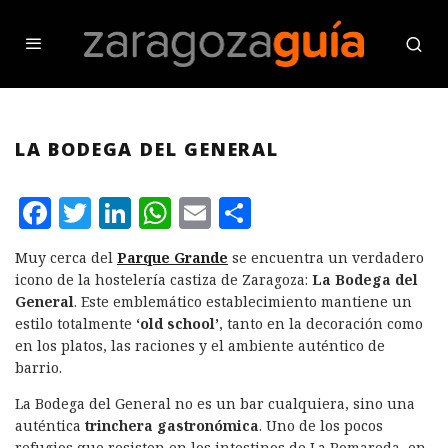
LA BODEGA DEL GENERAL
F
T
L
W
E
C
a
w
i
h
m
o
Muy cerca del
Parque Grande
se encuentra un verdadero
c
it
n
at
ai
m
icono de la hostelería castiza de Zaragoza:
La Bodega del
e
te
k
s
l
p
General
. Este emblemático establecimiento mantiene un
estilo totalmente
‘old school’
, tanto en la decoración como
b
r
e
A
a
en los platos, las raciones y el ambiente auténtico de
o
d
p
rt
barrio.
o
I
p
ir
La Bodega del General no es un bar cualquiera, sino una
k
n
auténtica
trinchera gastronómica
. Uno de los pocos
refugios que resisten en los intestinos de La Romareda, en