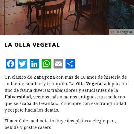
La Olla Vegetal
LA OLLA VEGETAL
F
T
L
W
E
C
a
w
i
h
m
o
Un clásico de
Zaragoza
con más de 10 años de historia de
c
it
n
at
ai
m
ambiente familiar y tranquilo.
La Olla Vegetal
adopta a un
e
te
k
s
l
p
tipo de fauna diversa: trabajadores y estudiantes de la
Universidad
, vecinos más o menos antiguos, un moderno
b
r
e
A
a
que se acaba de levantar… Y siempre con esa tranquilidad
o
d
p
rt
y respeto hacia los demás.
o
I
p
ir
El menú de mediodía incluye dos platos a elegir, pan,
k
n
bebida y postre casero.