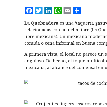
F
T
L
W
E
C
a
w
i
h
m
o
La Quebradora
es una ‘taquería gastr
c
it
n
at
ai
m
relacionadas con la lucha libre (La Que
e
te
k
s
l
p
libre mexicana). Un mexicano moderno,
b
r
e
A
a
comida o cena informal en buena comp
o
d
p
rt
A primera vista, el local no parece un
o
I
p
ir
anguloso. De hecho, el toque multicolo
k
n
mexicana, al alcance del comensal en u