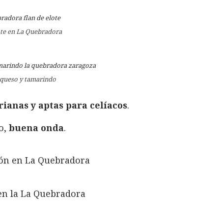
ote en La Quebradora
 queso y tamarindo
ianas y aptas para celíacos
.
o,
buena onda
.