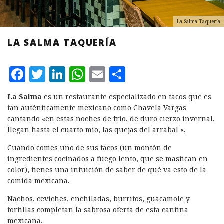
La Salma Taquería
LA SALMA TAQUERÍA
F
T
L
W
E
C
a
w
i
h
m
o
La Salma
es un restaurante especializado en tacos que es
c
it
n
at
ai
m
tan auténticamente mexicano como Chavela Vargas
e
te
k
s
l
p
cantando «en estas noches de frío, de duro cierzo invernal,
llegan hasta el cuarto mío, las quejas del arrabal «.
b
r
e
A
a
Cuando comes uno de sus tacos (un montón de
o
d
p
rt
ingredientes cocinados a fuego lento, que se mastican en
o
I
p
ir
color), tienes una intuición de saber de qué va esto de la
k
n
comida mexicana.
Nachos, ceviches, enchiladas, burritos, guacamole y
tortillas completan la sabrosa oferta de esta cantina
mexicana.