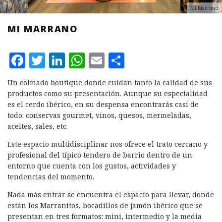
Mi Marrano
MI MARRANO
F
T
L
W
E
C
a
w
i
h
m
o
Un colmado boutique donde cuidan tanto la calidad de sus
c
it
n
at
ai
m
productos como su presentación. Aunque su especialidad
e
te
k
s
l
p
es el cerdo ibérico, en su despensa encontrarás casi de
todo: conservas gourmet, vinos, quesos, mermeladas,
b
r
e
A
a
aceites, sales, etc.
o
d
p
rt
Este espacio multidisciplinar nos ofrece el trato cercano y
o
I
p
ir
profesional del típico tendero de barrio dentro de un
k
n
entorno que cuenta con los gustos, actividades y
tendencias del momento.
Nada más entrar se encuentra el espacio para llevar, donde
están los Marranitos, bocadillos de jamón ibérico que se
presentan en tres formatos: mini, intermedio y la media