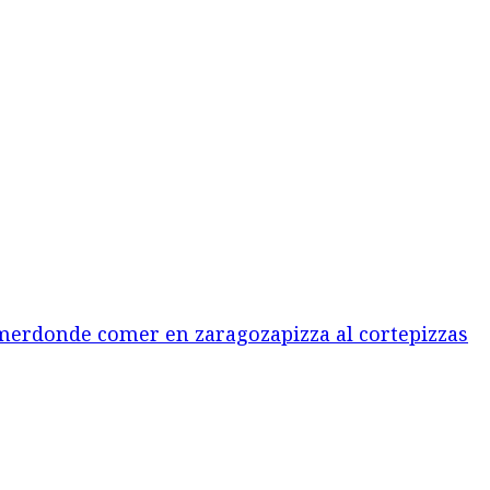
mer
donde comer en zaragoza
pizza al corte
pizzas