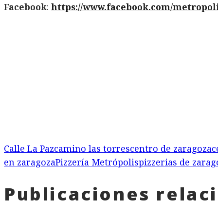
Facebook
:
https://www.facebook.com/metropoli
Calle La Paz
camino las torres
centro de zaragoza
c
en zaragoza
Pizzería Metrópolis
pizzerias de zarag
Publicaciones relac