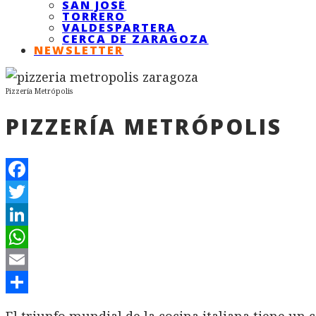
SAN JOSÉ
TORRERO
VALDESPARTERA
CERCA DE ZARAGOZA
NEWSLETTER
Pizzería Metrópolis
PIZZERÍA METRÓPOLIS
Facebook
Twitter
LinkedIn
WhatsApp
Email
Compartir
El triunfo mundial de la cocina italiana tiene un