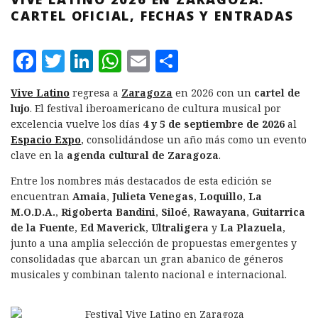
CARTEL OFICIAL, FECHAS Y ENTRADAS
F
T
L
W
E
C
a
w
i
h
m
o
Vive Latino
regresa a
Zaragoza
en 2026 con un
cartel de
c
it
n
at
ai
m
lujo
. El festival iberoamericano de cultura musical por
e
te
k
s
l
p
excelencia vuelve los días
4 y 5 de septiembre de 2026
al
Espacio Expo
, consolidándose un año más como un evento
b
r
e
A
a
clave en la
agenda cultural de Zaragoza
.
o
d
p
rt
Entre los nombres más destacados de esta edición se
o
I
p
ir
encuentran
Amaia
,
Julieta Venegas
,
Loquillo
,
La
k
n
M.O.D.A.
,
Rigoberta Bandini
,
Siloé
,
Rawayana
,
Guitarrica
de la Fuente
,
Ed Maverick
,
Ultraligera
y
La Plazuela
,
junto a una amplia selección de propuestas emergentes y
consolidadas que abarcan un gran abanico de géneros
musicales y combinan talento nacional e internacional.