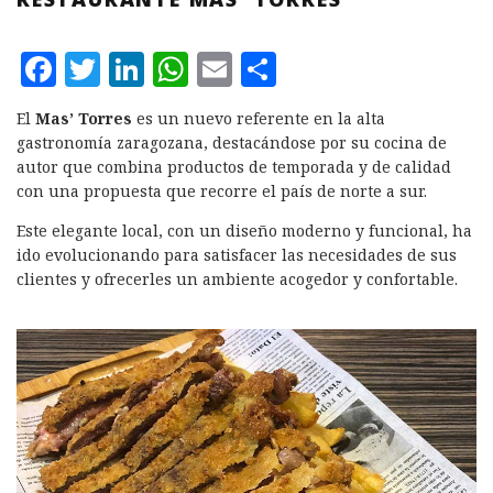
F
T
L
W
E
C
a
w
i
h
m
o
El
Mas’ Torres
es un nuevo referente en la alta
c
it
n
at
ai
m
gastronomía zaragozana, destacándose por su cocina de
e
te
k
s
l
p
autor que combina productos de temporada y de calidad
con una propuesta que recorre el país de norte a sur.
b
r
e
A
a
Este elegante local, con un diseño moderno y funcional, ha
o
d
p
rt
ido evolucionando para satisfacer las necesidades de sus
o
I
p
ir
clientes y ofrecerles un ambiente acogedor y confortable.
k
n