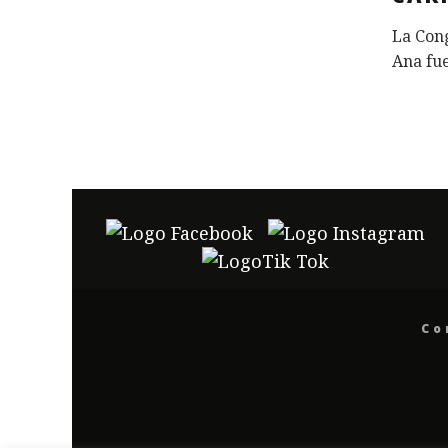
La Con
Ana fu
Co