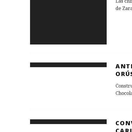
Las chi
de Zar
ANT
ORÚ
Constru
Chocola
CON
CAR