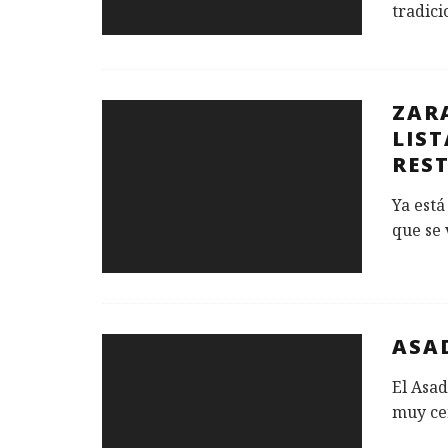
tradici
ZAR
LIS
RES
Ya está
que se 
ASA
El Asad
muy cer