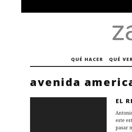
QUÉ HACER
QUÉ VE
avenida americ
EL R
Antoni
este es
pasar m