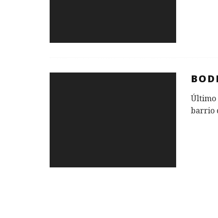
BOD
Último 
barrio