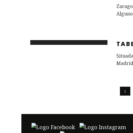
Zaragoz
Algunos
TAB
Situada
Madrid,
1