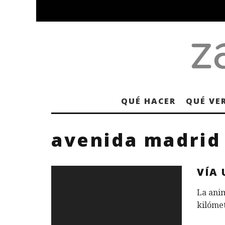
QUÉ HACER
QUÉ VE
avenida madrid
VÍA 
La anim
kilóme