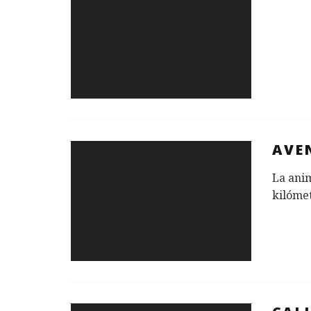
AVE
La anim
kilómet