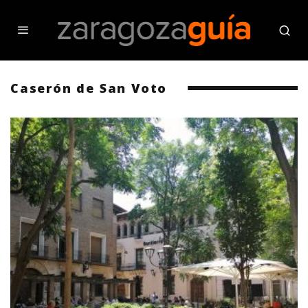
Caserón de San Voto