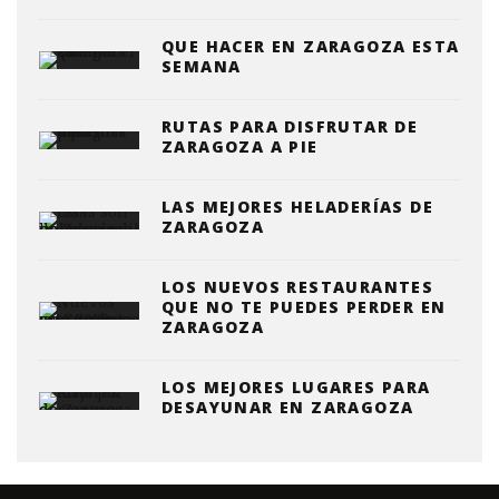
QUE HACER EN ZARAGOZA ESTA
SEMANA
RUTAS PARA DISFRUTAR DE
ZARAGOZA A PIE
LAS MEJORES HELADERÍAS DE
ZARAGOZA
LOS NUEVOS RESTAURANTES
QUE NO TE PUEDES PERDER EN
ZARAGOZA
LOS MEJORES LUGARES PARA
DESAYUNAR EN ZARAGOZA