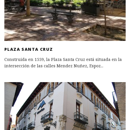
PLAZA SANTA CRUZ
Construida en 1559, la Plaza Santa Cruz está situada en la
intersección de las calles Mendez Nuñez, Espoz
...