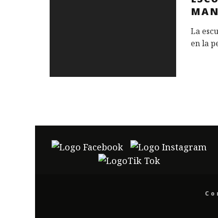
MAN
La escu
en la p
Co