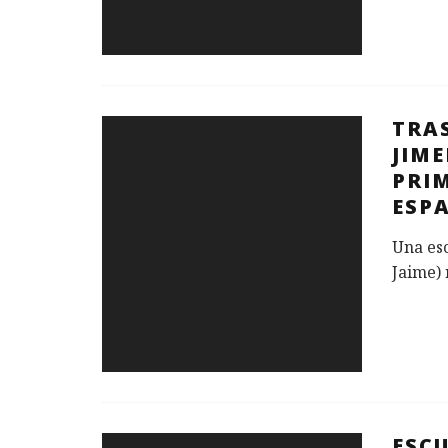
TRA
JIME
PRI
ESP
Una esc
Jaime)
ESCU