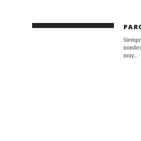
PAR
Siempr
nombra
muy
...