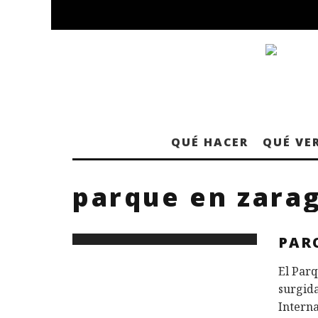
QUÉ HACER
QUÉ VE
parque en zara
PAR
El Par
surgida
Interna