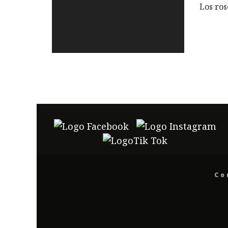
Los ros
Co