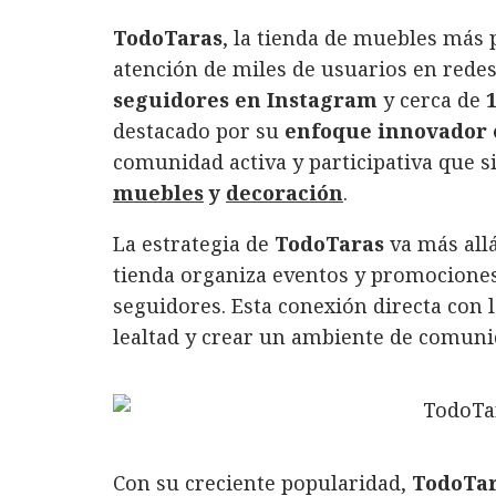
a
w
i
h
m
o
TodoTaras
, la tienda de muebles más
c
it
n
at
ai
m
atención de miles de usuarios en rede
e
te
k
s
l
p
seguidores en Instagram
y cerca de
b
r
e
A
a
destacado por su
enfoque innovador e
o
d
p
rt
comunidad activa y participativa que s
o
I
p
ir
muebles
y
decoración
.
k
n
La estrategia de
TodoTaras
va más allá
tienda organiza eventos y promociones
seguidores. Esta conexión directa con 
lealtad y crear un ambiente de comuni
Con su creciente popularidad,
TodoTa