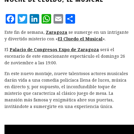
F
T
L
W
E
C
a
w
i
h
m
o
Este fin de semana,
Zaragoza
se sumerge en un intrigante
c
it
n
at
ai
m
y divertido misterio con «
El Cluedo el Musical
«.
e
te
k
s
l
p
El
Palacio de Congresos Expo de Zaragoza
será el
b
r
e
A
a
escenario de este emocionante espectáculo el domingo 26
de noviembre a las 19:00.
o
d
p
rt
o
I
p
ir
En este nuevo montaje, nueve talentosos actores musicales
darán vida a una comedia policíaca llena de luces, música
k
n
en directo y, por supuesto, el inconfundible toque de
misterio que caracteriza al clásico juego de mesa. La
mansión más famosa y enigmática abre sus puertas,
invitándote a sumergirte en una experiencia única.