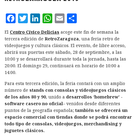
F
T
L
W
E
C
a
w
i
h
m
o
El
Centro Cívico Delicias
acoge este fin de semana la
c
it
n
at
ai
m
tercera edición de
RetroZaragoza
, una feria retro de
e
te
k
s
l
p
videojuegos y cultura clásicos. El evento, de libre acceso,
abrirá sus puertas este sábado, 28 de septiembre, a las
b
r
e
A
a
10:00 y se desarrollará durante toda la jornada, hasta las
o
d
p
rt
20:00. El domingo 29, continuará en horario de 10:00 a
14:00.
o
I
p
ir
k
n
Para esta tercera edición, la feria contará con un amplio
número de
stands con consolas y videojuegos clásicos
de los años 80 y 90
, unido a
desarrollos ‘homebrew’ -
software casero no oficial
– venidos desde diferentes
puntos de la geografía española;
también se ofrecerá un
espacio comercial con tiendas donde se podrá encontrar
todo tipo de consolas, videojuegos, merchandising y
juguetes clásicos.