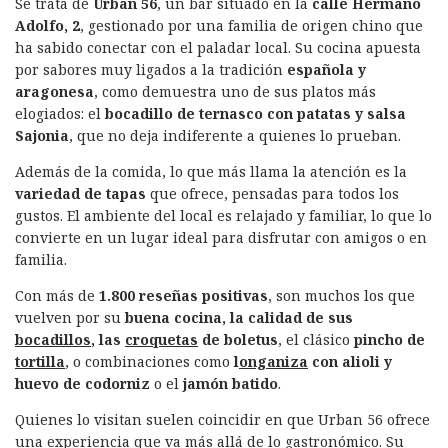
Se trata de
Urban 56
, un bar situado en la
calle Hermano
Adolfo, 2
, gestionado por una familia de origen chino que
ha sabido conectar con el paladar local. Su cocina apuesta
por sabores muy ligados a la tradición
española y
aragonesa
, como demuestra uno de sus platos más
elogiados: el
bocadillo de ternasco con patatas y salsa
Sajonia
, que no deja indiferente a quienes lo prueban.
Además de la comida, lo que más llama la atención es la
variedad de tapas
que ofrece, pensadas para todos los
gustos. El ambiente del local es relajado y familiar, lo que lo
convierte en un lugar ideal para disfrutar con amigos o en
familia.
Con más de
1.800 reseñas positivas
, son muchos los que
vuelven por su
buena cocina, la calidad de sus
bocadillos
, las
croquetas
de boletus
, el clásico
pincho de
tortilla
, o combinaciones como
l
onganiza
con alioli y
huevo de codorniz
o el
jamón batido
.
Quienes lo visitan suelen coincidir en que Urban 56 ofrece
una experiencia que va más allá de lo gastronómico. Su