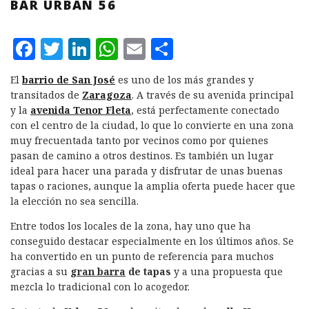
BAR URBAN 56
F
T
L
W
E
C
a
w
i
h
m
o
El
barrio de San José
es uno de los más grandes y
c
it
n
at
ai
m
transitados de
Zaragoza
. A través de su avenida principal
e
te
k
s
l
p
y la
avenida Tenor Fleta
, está perfectamente conectado
con el centro de la ciudad, lo que lo convierte en una zona
b
r
e
A
a
muy frecuentada tanto por vecinos como por quienes
o
d
p
rt
pasan de camino a otros destinos. Es también un lugar
ideal para hacer una parada y disfrutar de unas buenas
o
I
p
ir
tapas o raciones, aunque la amplia oferta puede hacer que
k
n
la elección no sea sencilla.
Entre todos los locales de la zona, hay uno que ha
conseguido destacar especialmente en los últimos años. Se
ha convertido en un punto de referencia para muchos
gracias a su
gran barra
de tapas
y a una propuesta que
mezcla lo tradicional con lo acogedor.