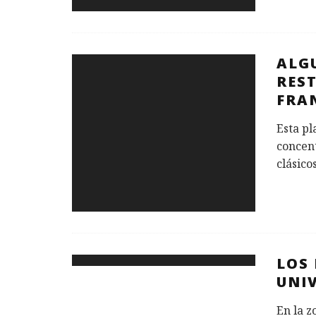
ALG
RES
FRA
Esta pl
concen
clásico
LOS 
UNI
En la z