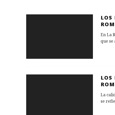
LOS 
ROM
En La 
que se 
LOS
ROM
La cali
se refl