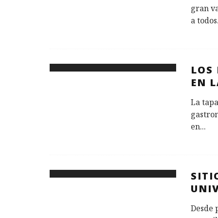
gran v
a todos
LOS 
EN 
La tapa
gastro
en
...
SITI
UNI
Desde 