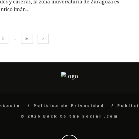
les y caseras, la zona universitaria de Zaragoza es
éntico imán
...
3
…
24
ntacto
Politica de Privacidad
Public
© 2026 Back to the Social .com