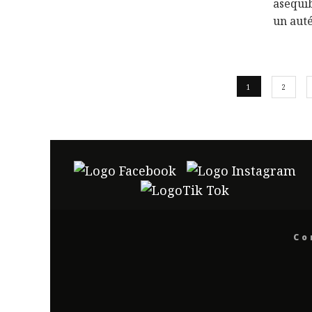
asequib
un aut
1
2
Co