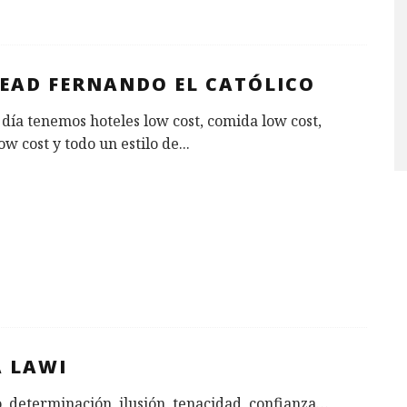
READ FERNANDO EL CATÓLICO
día tenemos hoteles low cost, comida low cost,
low cost y todo un estilo de
...
A LAWI
, determinación, ilusión, tenacidad, confianza…