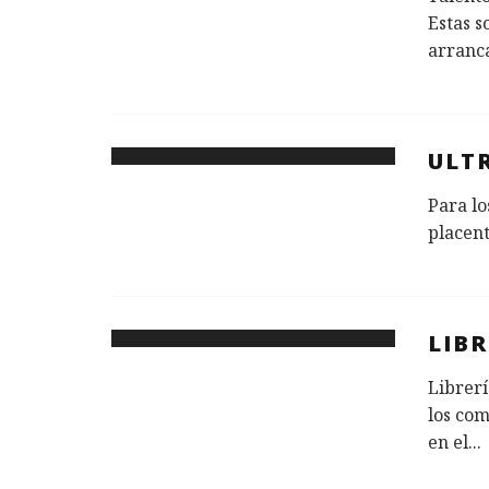
Estas s
arranca
ULT
Para lo
placent
LIBR
Librerí
los com
en el
...