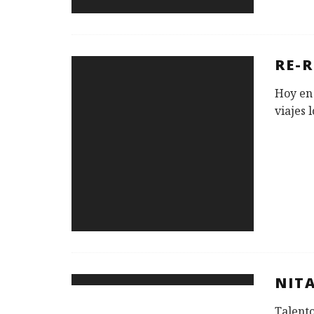
RE-
Hoy en 
viajes 
NIT
Talento