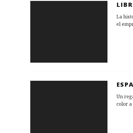
LIBR
La hist
el emp
ESP
Un rega
color a