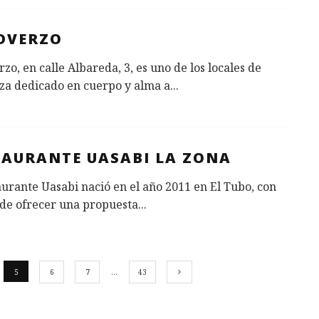
DVERZO
zo, en calle Albareda, 3, es uno de los locales de
za dedicado en cuerpo y alma a
...
TAURANTE UASABI LA ZONA
aurante Uasabi nació en el año 2011 en El Tubo, con
 de ofrecer una propuesta
...
5
6
7
…
43