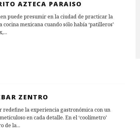
RITO AZTECA PARAISO
ien puede presumir en la ciudad de practicar la
 cocina mexicana cuando sólo había ‘patilleros’
x,
...
EBAR ZENTRO
r redefine la experiencia gastronómica con un
meticuloso en cada detalle. En el ‘coolímetro’
o de la
...