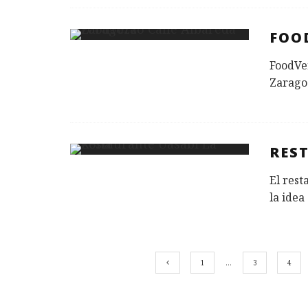
FOO
FoodVer
Zarago
RES
El rest
la idea
1
…
3
4