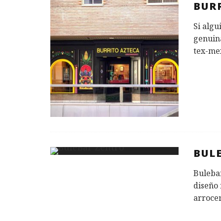
BUR
Si algu
genuina
tex-me
BUL
Buleba
diseño 
arrocer