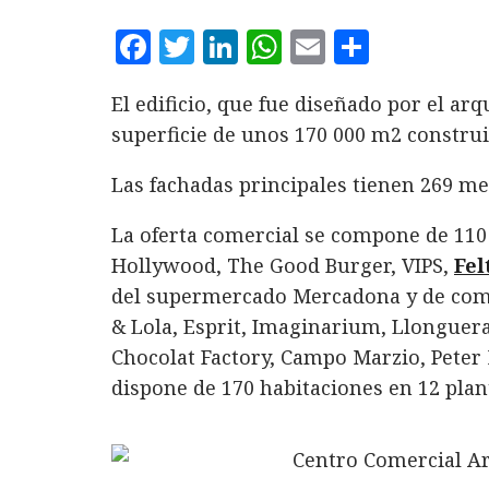
F
T
L
W
E
C
a
w
i
h
m
o
El edificio, que fue diseñado por el ar
c
it
n
at
ai
m
superficie de unos 170 000 m2 construi
e
te
k
s
l
p
b
r
e
A
a
Las fachadas principales tienen 269 met
o
d
p
rt
La oferta comercial se compone de 110 
o
I
p
ir
Hollywood, The Good Burger, VIPS,
Fel
k
n
del supermercado Mercadona y de com
& Lola, Esprit, Imaginarium, Llonguera
Chocolat Factory, Campo Marzio, Peter
dispone de 170 habitaciones en 12 plan