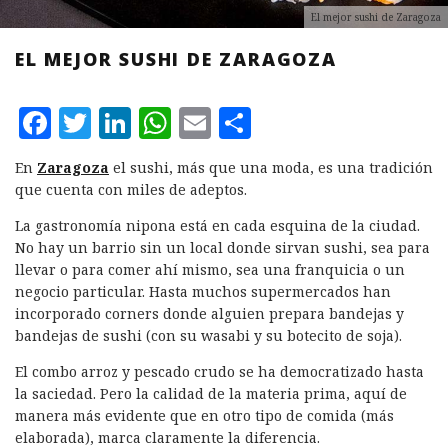
El mejor sushi de Zaragoza
EL MEJOR SUSHI DE ZARAGOZA
F
T
L
W
E
C
a
w
i
h
m
o
En
Zaragoza
el sushi, más que una moda, es una tradición
c
it
n
at
ai
m
que cuenta con miles de adeptos.
e
te
k
s
l
p
La gastronomía nipona está en cada esquina de la ciudad.
b
r
e
A
a
No hay un barrio sin un local donde sirvan sushi, sea para
llevar o para comer ahí mismo, sea una franquicia o un
o
d
p
rt
negocio particular. Hasta muchos supermercados han
o
I
p
ir
incorporado corners donde alguien prepara bandejas y
k
n
bandejas de sushi (con su wasabi y su botecito de soja).
El combo arroz y pescado crudo se ha democratizado hasta
la saciedad. Pero la calidad de la materia prima, aquí de
manera más evidente que en otro tipo de comida (más
elaborada), marca claramente la diferencia.