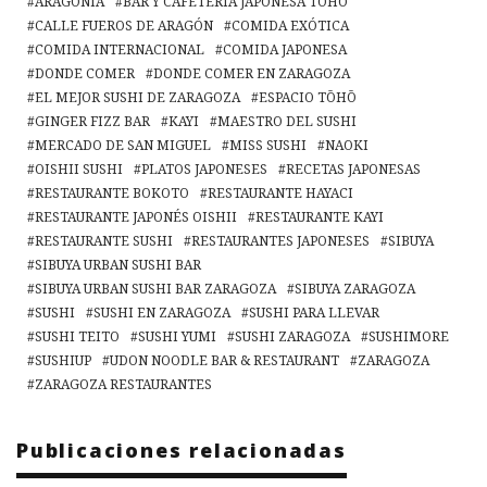
ARAGONIA
BAR Y CAFETERÍA JAPONESA TOHO
CALLE FUEROS DE ARAGÓN
COMIDA EXÓTICA
COMIDA INTERNACIONAL
COMIDA JAPONESA
DONDE COMER
DONDE COMER EN ZARAGOZA
EL MEJOR SUSHI DE ZARAGOZA
ESPACIO TŌHŌ
GINGER FIZZ BAR
KAYI
MAESTRO DEL SUSHI
MERCADO DE SAN MIGUEL
MISS SUSHI
NAOKI
OISHII SUSHI
PLATOS JAPONESES
RECETAS JAPONESAS
RESTAURANTE BOKOTO
RESTAURANTE HAYACI
RESTAURANTE JAPONÉS OISHII
RESTAURANTE KAYI
RESTAURANTE SUSHI
RESTAURANTES JAPONESES
SIBUYA
SIBUYA URBAN SUSHI BAR
SIBUYA URBAN SUSHI BAR ZARAGOZA
SIBUYA ZARAGOZA
SUSHI
SUSHI EN ZARAGOZA
SUSHI PARA LLEVAR
SUSHI TEITO
SUSHI YUMI
SUSHI ZARAGOZA
SUSHIMORE
SUSHIUP
UDON NOODLE BAR & RESTAURANT
ZARAGOZA
ZARAGOZA RESTAURANTES
Publicaciones relacionadas