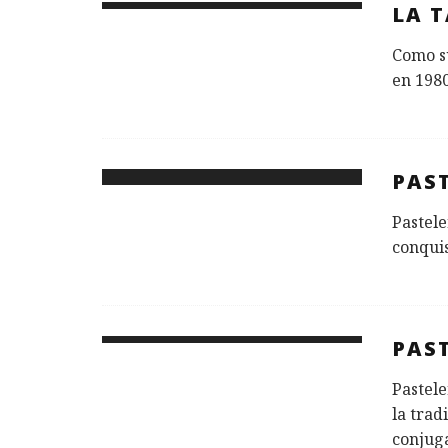
LA 
Como su
en 1980
PAST
Pastele
conquis
PAS
Pastele
la trad
conjuga