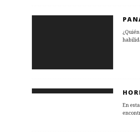
PAN
¿Quién 
habilid
HOR
En esta
encontr