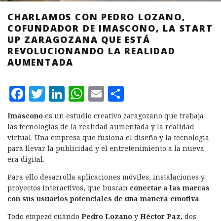
CHARLAMOS CON PEDRO LOZANO,
COFUNDADOR DE IMASCONO, LA START
UP ZARAGOZANA QUE ESTÁ
REVOLUCIONANDO LA REALIDAD
AUMENTADA
F
T
L
W
E
C
a
w
i
h
m
o
Imascono
es un estudio creativo zaragozano que trabaja
c
it
n
at
ai
m
las tecnologías de la realidad aumentada y la realidad
e
te
k
s
l
p
virtual. Una empresa que fusiona el diseño y la tecnología
para llevar la publicidad y el entretenimiento a la nueva
b
r
e
A
a
era digital.
o
d
p
rt
Para ello desarrolla aplicaciones móviles, instalaciones y
o
I
p
ir
proyectos interactivos, que buscan
conectar a las marcas
k
n
con sus usuarios potenciales de una manera emotiva
.
Todo empezó cuando
Pedro Lozano
y
Héctor Paz
, dos