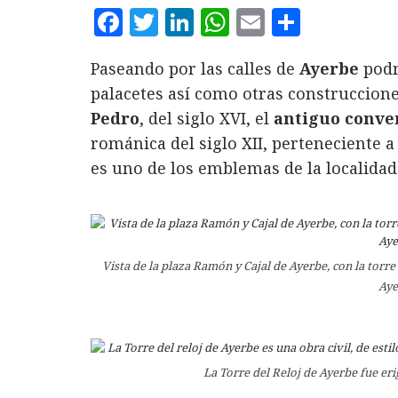
F
T
L
W
E
C
a
w
i
h
m
o
Paseando por las calles de
Ayerbe
podr
c
it
n
at
ai
m
palacetes así como otras construccione
e
te
k
s
l
p
Pedro
, del siglo XVI, el
antiguo conve
b
r
e
A
a
románica del siglo XII, perteneciente a
o
d
p
rt
es uno de los emblemas de la localidad
o
I
p
ir
k
n
Vista de la plaza Ramón y Cajal de Ayerbe, con la torre 
Aye
La Torre del Reloj de Ayerbe fue eri