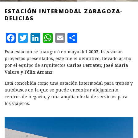
ESTACIÓN INTERMODAL ZARAGOZA-
DELICIAS
F
T
L
W
E
C
a
w
i
h
m
o
Esta estación se inauguró en mayo del
2003
, tras varios
c
it
n
at
ai
m
proyectos presentados, éste fue el definitivo, llevado acabo
e
te
k
s
l
p
por el equipo de arquitectos
Carlos Ferrater, José María
Valero y Félix Arranz
.
b
r
e
A
a
Está concebida como una estación intermodal para trenes y
o
d
p
rt
autobuses en la que se puede encontrar alojamiento,
o
I
p
ir
centros de negocio, y una amplia oferta de servicios para
k
n
los viajeros.