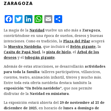
ZARAGOZA
F
T
L
W
E
C
a
w
i
h
m
o
La magia de la
Navidad
vuelve un año más a
Zaragoza
,
c
it
n
at
ai
m
convirtiéndose en una época de sueños, deseos y buenas
e
te
k
s
l
p
intenciones. Como es tradición, la
Plaza del Pilar
acogerá
la
Muestra Navideña
, que incluirá el
Belén gigante
, la
b
r
e
A
a
Casita de Papá Noel
, la
pista de hielo
, el
Árbol de los
o
d
p
rt
deseos
y el
tobogán gigante
.
o
I
p
ir
Además de estas atracciones, se desarrollarán
actividades
k
n
para toda la familia
: talleres participativos, villancicos,
cuentos, teatro, animación infantil, títeres y mucho más.
Entre toda esta oferta navideña destaca también la
exposición “Un Belén navideño”
, que nos permite
disfrutar de la
Navidad en miniatura
.
La exposición estará abierta del
29 de noviembre al 25 de
diciembre de 2025
, en horario de
lunes a domingo de