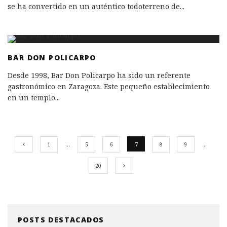
se ha convertido en un auténtico todoterreno de
...
BAR DON POLICARPO
Desde 1998, Bar Don Policarpo ha sido un referente
gastronómico en Zaragoza. Este pequeño establecimiento
en un templo
...
1
…
5
6
7
8
9
…
20
POSTS DESTACADOS