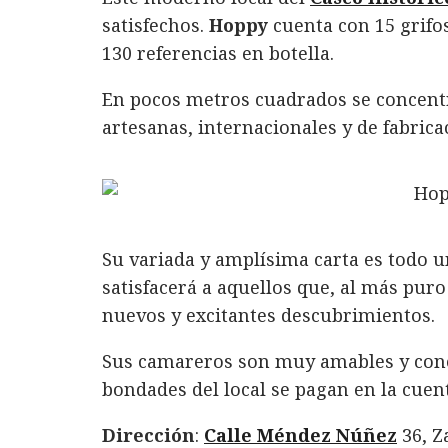
c
it
n
at
ai
m
satisfechos.
Hoppy
cuenta con 15 grifo
e
te
k
s
l
p
130 referencias en botella.
b
r
e
A
a
o
d
p
rt
En pocos metros cuadrados se concent
artesanas, internacionales y de fabric
o
I
p
ir
k
n
Su variada y amplísima carta es todo u
satisfacerá a aquellos que, al más puro
nuevos y excitantes
descubrimientos.
Sus camareros son muy amables y conoc
bondades del local se pagan en la cuen
Dirección
:
Calle Méndez Núñez
36, Z