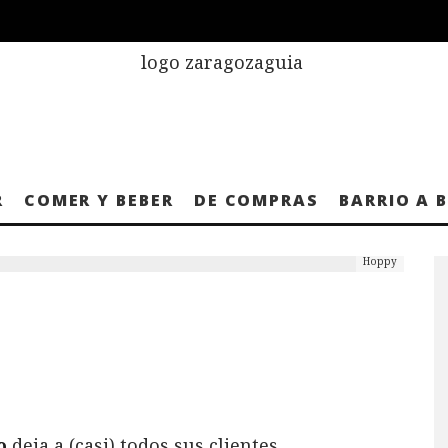
R
COMER Y BEBER
DE COMPRAS
BARRIO A 
Hoppy
o
deja a (casi) todos sus clientes