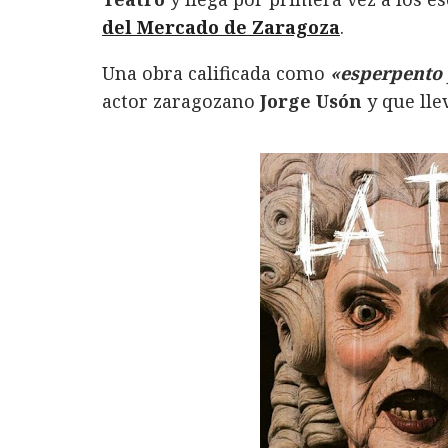
e
te
k
s
l
p
del Mercado de Zaragoza
.
b
r
e
A
a
o
d
p
rt
Una obra calificada como
«esperpento 
actor zaragozano
o
I
p
Jorge Usón
ir
y que lle
k
n