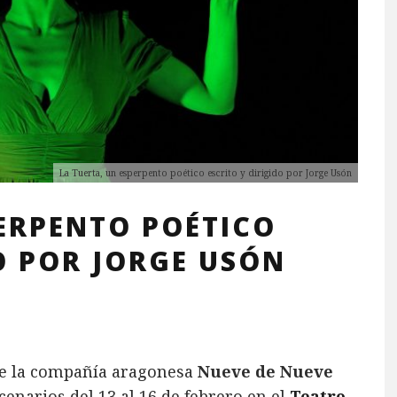
La Tuerta, un esperpento poético escrito y dirigido por Jorge Usón
PERPENTO POÉTICO
O POR JORGE USÓN
de la compañía aragonesa
Nueve de Nueve
cenarios del 13 al 16 de febrero en el
Teatro